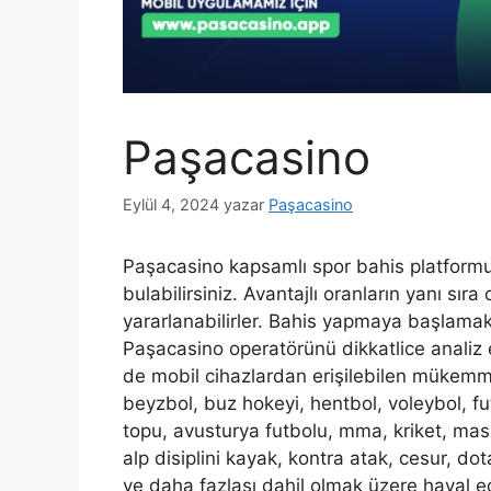
Paşacasino
Eylül 4, 2024
yazar
Paşacasino
Paşacasino kapsamlı spor bahis platform
bulabilirsiniz. Avantajlı oranların yanı sı
yararlanabilirler. Bahis yapmaya başlamak 
Paşacasino operatörünü dikkatlice anali
de mobil cihazlardan erişilebilen mükemmel b
beyzbol, buz hokeyi, hentbol, ​​voleybol, fut
topu, avusturya futbolu, mma, kriket, masa t
alp disiplini kayak, kontra atak, cesur, dot
ve daha fazlası dahil olmak üzere hayal e