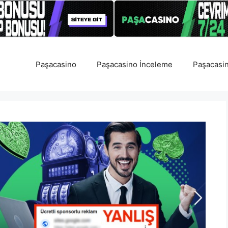
Paşacasino
Paşacasino İnceleme
Paşacasin