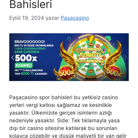
Bahisleri
Eylül 19, 2024
yazar
Paşacasino
Paşacasino spor bahisleri bu yetkisiz casino
yerleri vergi katkısı sağlamaz ve kesinlikle
yasaktır. Ülkemizde gerçek isimlerin azlığı
nedeniyle yasaktır. Side: Tek tıklamayla yasa
dışı bir casino sitesine katılarak bu sorunları
kolayca çözebilir ve düşük maliyetli bir yan gelir