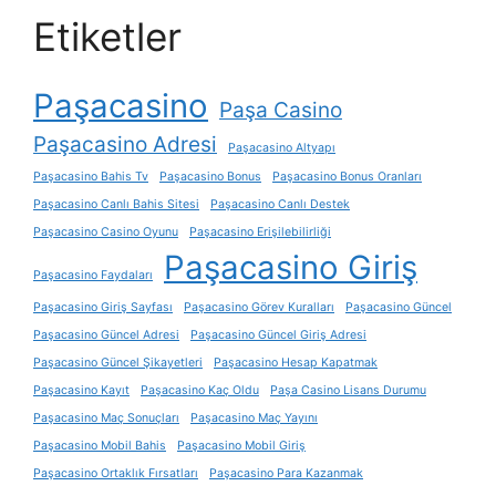
Etiketler
Paşacasino
Paşa Casino
Paşacasino Adresi
Paşacasino Altyapı
Paşacasino Bahis Tv
Paşacasino Bonus
Paşacasino Bonus Oranları
Paşacasino Canlı Bahis Sitesi
Paşacasino Canlı Destek
Paşacasino Casino Oyunu
Paşacasino Erişilebilirliği
Paşacasino Giriş
Paşacasino Faydaları
Paşacasino Giriş Sayfası
Paşacasino Görev Kuralları
Paşacasino Güncel
Paşacasino Güncel Adresi
Paşacasino Güncel Giriş Adresi
Paşacasino Güncel Şikayetleri
Paşacasino Hesap Kapatmak
Paşacasino Kayıt
Paşacasino Kaç Oldu
Paşa Casino Lisans Durumu
Paşacasino Maç Sonuçları
Paşacasino Maç Yayını
Paşacasino Mobil Bahis
Paşacasino Mobil Giriş
Paşacasino Ortaklık Fırsatları
Paşacasino Para Kazanmak