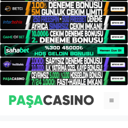
İçeriğe
atla
Menü