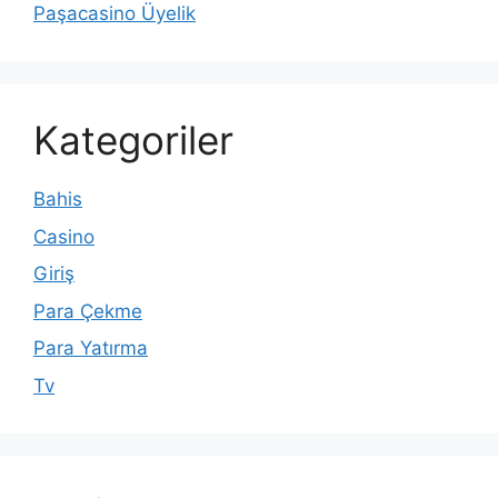
Paşacasino Üyelik
Kategoriler
Bahis
Casino
Giriş
Para Çekme
Para Yatırma
Tv