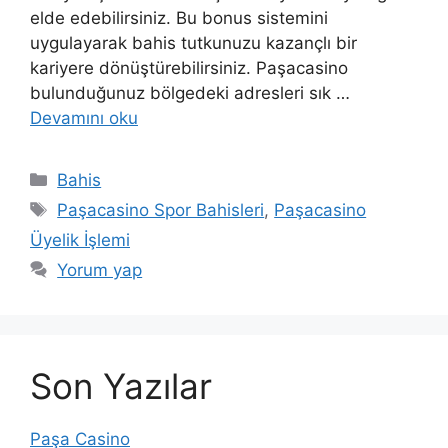
elde edebilirsiniz. Bu bonus sistemini
uygulayarak bahis tutkunuzu kazançlı bir
kariyere dönüştürebilirsiniz. Paşacasino
bulunduğunuz bölgedeki adresleri sık …
Devamını oku
Kategoriler
Bahis
Etiketler
Paşacasino Spor Bahisleri
,
Paşacasino
Üyelik İşlemi
Yorum yap
Son Yazılar
Paşa Casino