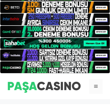
İçeriğe
atla
Menü