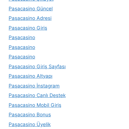
Paşacasino Güncel
Paşacasino Adresi
Paşacasino Giriş
Paşacasino
Paşacasino
Paşacasino
Paşacasino Giriş Sayfası
Paşacasino Altyapı
Paşacasino İnstagram
Paşacasino Canlı Destek
Paşacasino Mobil Giriş
Paşacasino Bonus
Paşacasino Üyelik