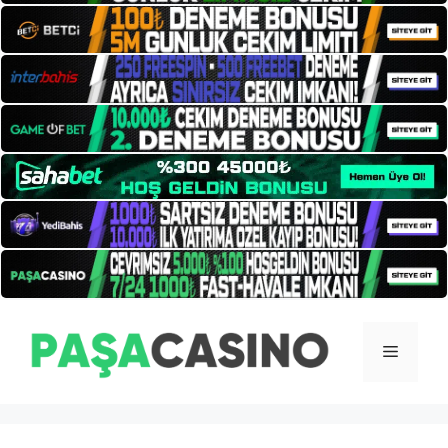
İçeriğe
atla
Menü