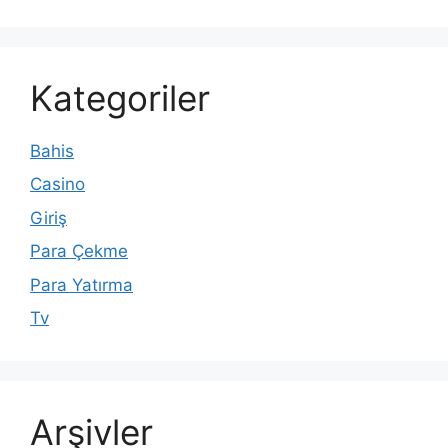
Kategoriler
Bahis
Casino
Giriş
Para Çekme
Para Yatırma
Tv
Arşivler