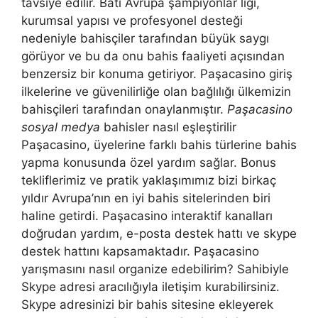
tavsiye edilir. Batı Avrupa şampiyonlar ligi,
kurumsal yapısı ve profesyonel desteği
nedeniyle bahisçiler tarafından büyük saygı
görüyor ve bu da onu bahis faaliyeti açısından
benzersiz bir konuma getiriyor. Paşacasino giriş
ilkelerine ve güvenilirliğe olan bağlılığı ülkemizin
bahisçileri tarafından onaylanmıştır.
Paşacasino
sosyal medya
bahisler nasıl eşleştirilir
Paşacasino, üyelerine farklı bahis türlerine bahis
yapma konusunda özel yardım sağlar. Bonus
tekliflerimiz ve pratik yaklaşımımız bizi birkaç
yıldır Avrupa’nın en iyi bahis sitelerinden biri
haline getirdi. Paşacasino interaktif kanalları
doğrudan yardım, e-posta destek hattı ve skype
destek hattını kapsamaktadır. Paşacasino
yarışmasını nasıl organize edebilirim? Sahibiyle
Skype adresi aracılığıyla iletişim kurabilirsiniz.
Skype adresinizi bir bahis sitesine ekleyerek