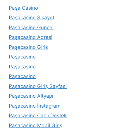
Paşa Casino
Paşacasino Şikayet
Paşacasino Güncel
Paşacasino Adresi
Paşacasino Giriş
Paşacasino
Paşacasino
Paşacasino
Paşacasino Giriş Sayfası
Paşacasino Altyapı
Paşacasino İnstagram
Paşacasino Canlı Destek
Paşacasino Mobil Giriş