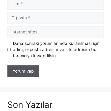
İsim
E-
posta
İnternet
sitesi
Daha sonraki yorumlarımda kullanılması için
adım, e-posta adresim ve site adresim bu
tarayıcıya kaydedilsin.
Son Yazılar