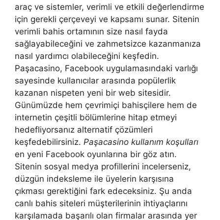
araç ve sistemler, verimli ve etkili değerlendirme
için gerekli çerçeveyi ve kapsamı sunar. Sitenin
verimli bahis ortamının size nasıl fayda
sağlayabileceğini ve zahmetsizce kazanmanıza
nasıl yardımcı olabileceğini keşfedin.
Paşacasino, Facebook uygulamasındaki varlığı
sayesinde kullanıcılar arasında popülerlik
kazanan nispeten yeni bir web sitesidir.
Günümüzde hem çevrimiçi bahisçilere hem de
internetin çeşitli bölümlerine hitap etmeyi
hedefliyorsanız alternatif çözümleri
keşfedebilirsiniz.
Paşacasino kullanım koşulları
en yeni Facebook oyunlarına bir göz atın.
Sitenin sosyal medya profillerini incelerseniz,
düzgün indeksleme ile üyelerin karşısına
çıkması gerektiğini fark edeceksiniz. Şu anda
canlı bahis siteleri müşterilerinin ihtiyaçlarını
karşılamada başarılı olan firmalar arasında yer