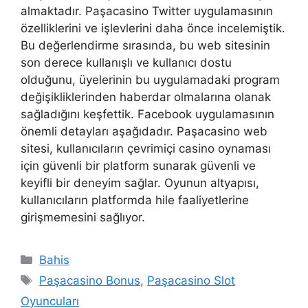
almaktadır. Paşacasino Twitter uygulamasının
özelliklerini ve işlevlerini daha önce incelemiştik.
Bu değerlendirme sırasında, bu web sitesinin
son derece kullanışlı ve kullanıcı dostu
olduğunu, üyelerinin bu uygulamadaki program
değişikliklerinden haberdar olmalarına olanak
sağladığını keşfettik. Facebook uygulamasının
önemli detayları aşağıdadır. Paşacasino web
sitesi, kullanıcıların çevrimiçi casino oynaması
için güvenli bir platform sunarak güvenli ve
keyifli bir deneyim sağlar. Oyunun altyapısı,
kullanıcıların platformda hile faaliyetlerine
girişmemesini sağlıyor.
Kategoriler
Bahis
Etiketler
Paşacasino Bonus
,
Paşacasino Slot
Oyuncuları