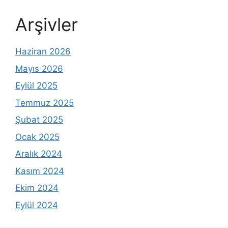
Arşivler
Haziran 2026
Mayıs 2026
Eylül 2025
Temmuz 2025
Şubat 2025
Ocak 2025
Aralık 2024
Kasım 2024
Ekim 2024
Eylül 2024