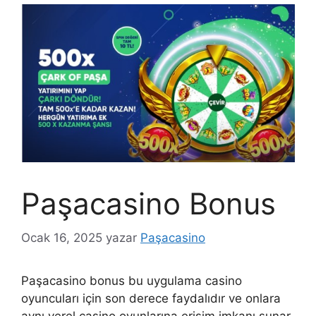
Paşacasino Bonus
Ocak 16, 2025
yazar
Paşacasino
Paşacasino bonus bu uygulama casino
oyuncuları için son derece faydalıdır ve onlara