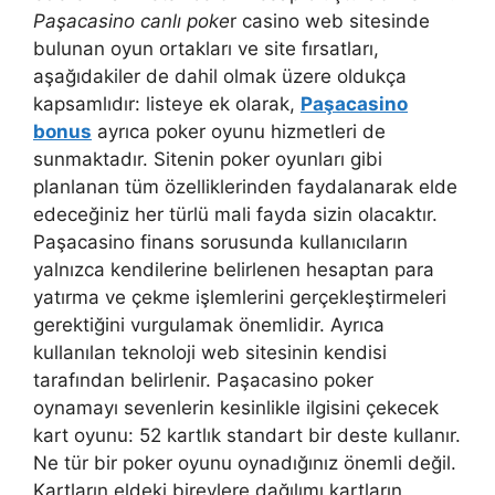
Paşacasino canlı poke
r casino web sitesinde
bulunan oyun ortakları ve site fırsatları,
aşağıdakiler de dahil olmak üzere oldukça
kapsamlıdır: listeye ek olarak,
Paşacasino
bonus
ayrıca poker oyunu hizmetleri de
sunmaktadır. Sitenin poker oyunları gibi
planlanan tüm özelliklerinden faydalanarak elde
edeceğiniz her türlü mali fayda sizin olacaktır.
Paşacasino finans sorusunda kullanıcıların
yalnızca kendilerine belirlenen hesaptan para
yatırma ve çekme işlemlerini gerçekleştirmeleri
gerektiğini vurgulamak önemlidir. Ayrıca
kullanılan teknoloji web sitesinin kendisi
tarafından belirlenir. Paşacasino poker
oynamayı sevenlerin kesinlikle ilgisini çekecek
kart oyunu: 52 kartlık standart bir deste kullanır.
Ne tür bir poker oyunu oynadığınız önemli değil.
Kartların eldeki bireylere dağılımı kartların